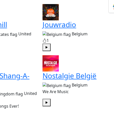
ill
Jouwradio
United
Belgium
1
Play
 Shang-A-
Nostalgie België
Belgium
We Are Music
United
ongs Ever!
Play