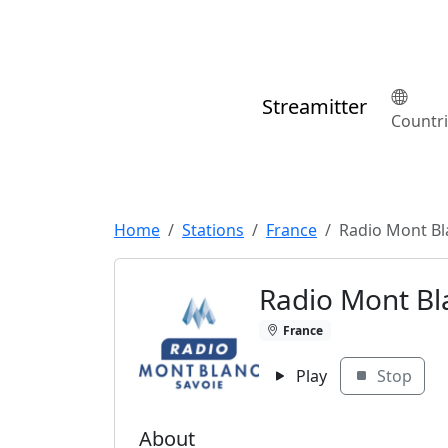
Streamitter
Countr
Home
Stations
France
Radio Mont Bl
Radio Mont Bl
France
Play
Stop
About