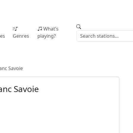
What’s
ies
Genres
playing?
anc Savoie
anc Savoie