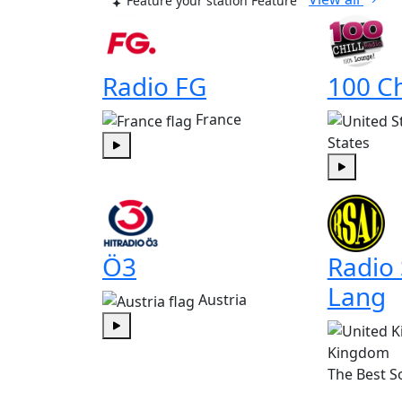
Feature your station
Feature
Radio FG
100 Ch
France
States
Play
Play
Ö3
Radio
Lang
Austria
Play
Kingdom
The Best S