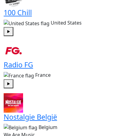
100 Chill
United States
Play
Radio FG
France
Play
Nostalgie België
Belgium
We Are Music