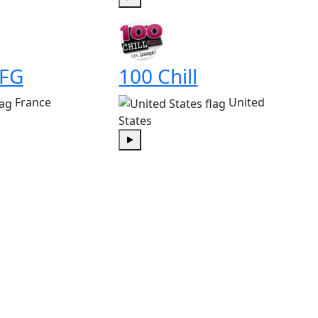
Play
 FG
100 Chill
France
United
States
Play