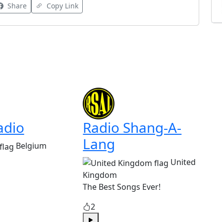
Share
Copy Link
adio
Radio Shang-A-
Lang
Belgium
United
Kingdom
The Best Songs Ever!
2