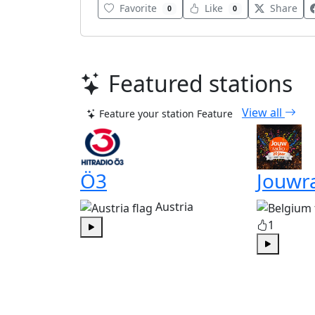
Favorite
Like
Share
0
0
Featured stations
View all
Feature your station
Feature
Ö3
Jouwr
Austria
1
Play
Play