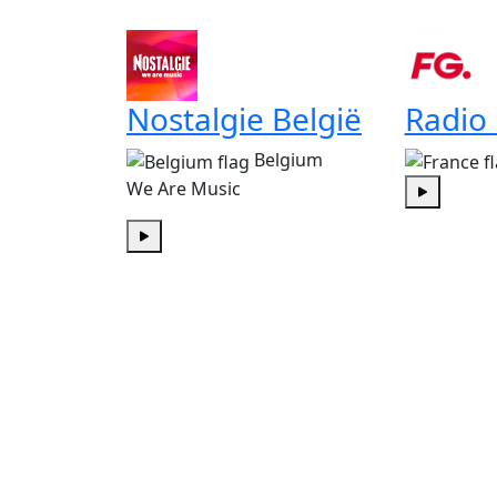
Nostalgie België
Radio
Belgium
We Are Music
Play
Play