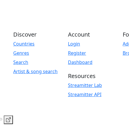
Discover
Account
Fo
Countries
Login
Ad
Genres
Register
Br
Search
Dashboard
Artist & song search
Resources
Streamitter Lab
Streamitter API