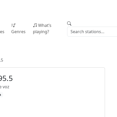
What’s
ies
Genres
playing?
.5
95.5
e voz
h