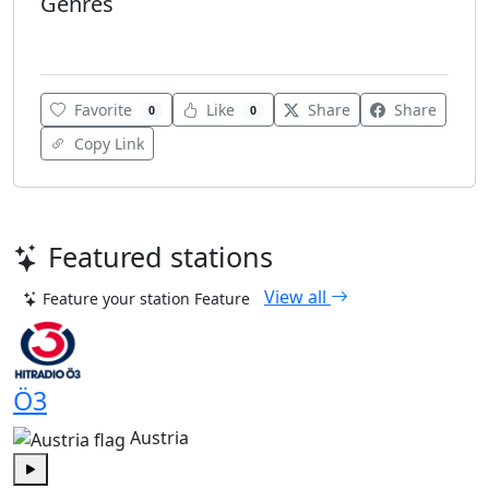
Genres
Various
Favorite
Like
Share
Share
0
0
Copy Link
Featured stations
View all
Feature your station
Feature
Ö3
Austria