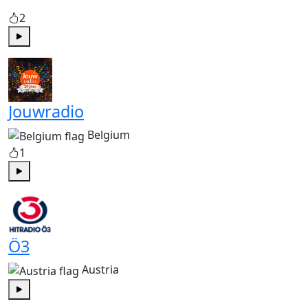
2
Play
Jouwradio
Belgium
1
Play
Ö3
Austria
Play