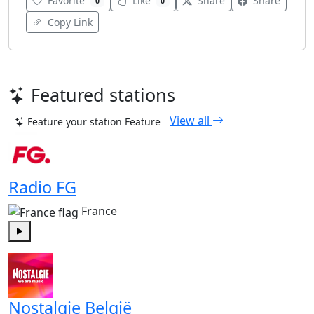
Favorite
Like
Share
Share
0
0
Copy Link
Featured stations
View all
Feature your station
Feature
Radio FG
France
Play
Nostalgie België