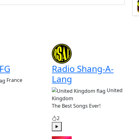
 FG
Radio Shang-A-
Lang
France
United
Kingdom
The Best Songs Ever!
2
Play