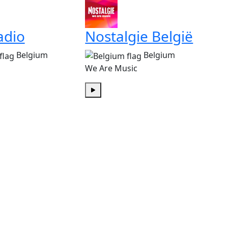
adio
Nostalgie België
Belgium
Belgium
We Are Music
Play