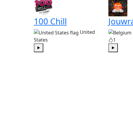
100 Chill
Jouwr
United
States
1
Play
Play