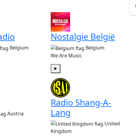
adio
Nostalgie België
Belgium
Belgium
We Are Music
Play
Radio Shang-A-
Lang
Austria
United
Kingdom