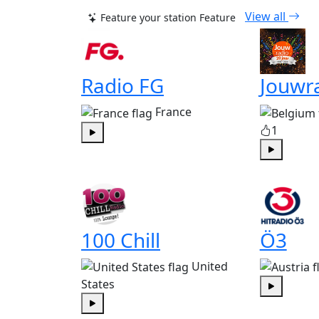
View all
Feature your station
Feature
Radio FG
Jouwr
France
1
Play
Play
100 Chill
Ö3
United
States
Play