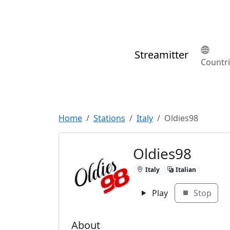
Streamitter
Countr
Home
Stations
Italy
Oldies98
Oldies98
Italy
Italian
Play
Stop
About