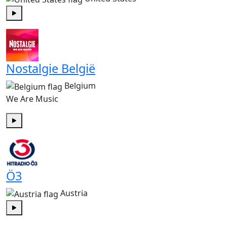
Play
Nostalgie België
Belgium
We Are Music
Play
Ö3
Austria
Play