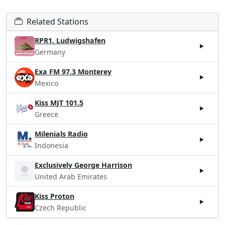
Related Stations
RPR1. Ludwigshafen
Germany
Exa FM 97.3 Monterey
Mexico
Kiss MJT 101.5
Greece
Milenials Radio
Indonesia
Exclusively George Harrison
United Arab Emirates
Kiss Proton
Czech Republic