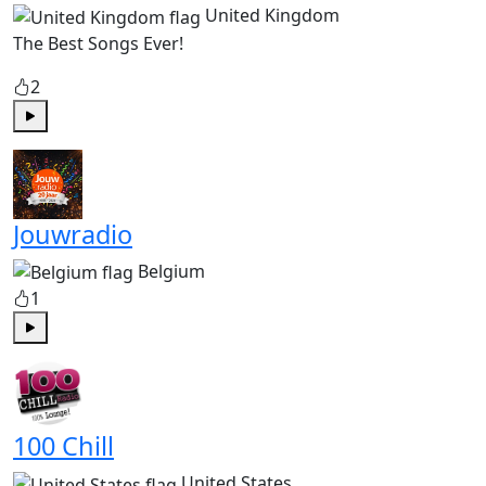
United Kingdom
The Best Songs Ever!
2
Play
Jouwradio
Belgium
1
Play
100 Chill
United States