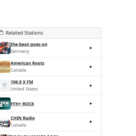
Related Stations
the-beat-goes-on
Germany
American Roots
Canada
106.9 X FM
United States
FFH+ ROCK
CHIN Radio
Canada