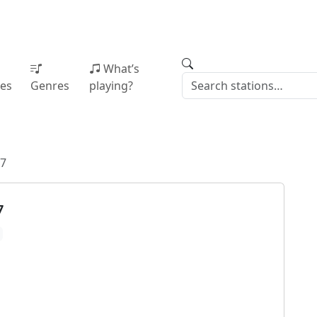
What’s
ies
Genres
playing?
17
7