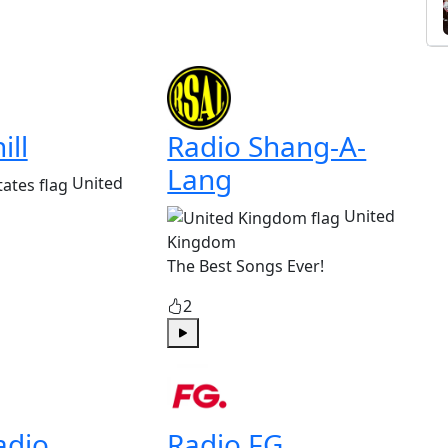
ill
Radio Shang-A-
Lang
United
United
Kingdom
The Best Songs Ever!
2
Play
adio
Radio FG