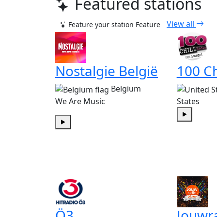
Featured stations
View all
Feature your station
Feature
Nostalgie België
100 Ch
Belgium
We Are Music
States
Play
Play
Ö3
Jouwr