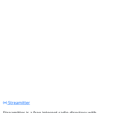
Streamitter
Streamitter is a free internet radio directory with